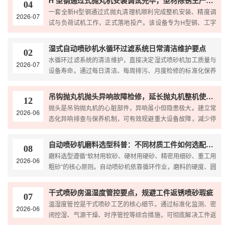
H 型钢通过式抛丸机安装调试完毕，型材除锈生产线正式投产
04
一套全新H型钢通过式抛丸清理机顺利完成整机安装、精度调
2026-07
试与负荷试机工作，正式落地投产。该设备专为H型钢、工字
钢、槽钢、钢板、钢结构型材设计，实现连续自动化送料、...
湿式自动喷砂机水循环过滤系统日常清洁维护要点
02
水循环过滤系统的清洁维护，直接决定湿式喷砂机加工质量与
2026-07
设备寿命。通过每日清洁、每周排污、月度检修的标准化保养
流程，可有效杜绝喷嘴堵塞、喷砂不均、水质恶化、水泵故...
吊钩抛丸机抛头异响故障检修，延长抛丸机整机使用寿命
12
抛头是吊钩抛丸机的心脏部件，异响虽小但隐患极大。建立常
2026-06
态化异响排查与保养机制，可有效规避重大设备故障，减少停
机维修频次，稳定工件抛丸质量，显著降低运维成本，全方...
自动喷砂机磨料选型科普：不同材质工件如何选配喷砂耗材
08
磨料选型遵循“软材用软砂、硬材用硬砂、精密用细砂、重工用
2026-06
粗砂”的核心原则。自动喷砂机依靠循环作业，磨料的硬度、圆
度、粒径均匀度直接决定批量质量稳定性。企业根据工...
干式喷砂房温湿度管控要点，规避工件返锈喷砂瑕疵
07
温湿度管控是干式喷砂工艺的核心细节。通过标准化监测、密
2026-06
闭控湿、气源干燥、时序管控等综合措施，可彻底解决工件返
锈、喷砂花斑、涂层脱落等常见瑕疵，稳定喷砂等级与基材...