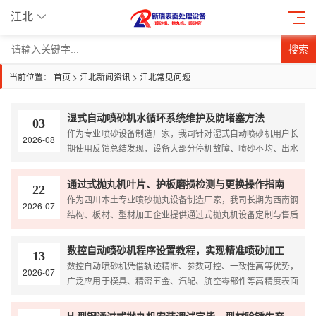
江北
搜索
当前位置：
首页
>
江北新闻资讯
>
江北常见问题
湿式自动喷砂机水循环系统维护及防堵塞方法
03
作为专业喷砂设备制造厂家，我司针对湿式自动喷砂机用户长
2026-08
期使用反馈总结发现，设备大部分停机故障、喷砂不均、出水
偏小、水质浑浊等问题，均来源于水循环系统维护不到位与...
通过式抛丸机叶片、护板磨损检测与更换操作指南
22
作为四川本土专业喷砂抛丸设备制造厂家，我司长期为西南钢
2026-07
结构、板材、型材加工企业提供通过式抛丸机设备定制与售后
维保服务。通过式抛丸机依靠抛丸器高速弹丸击打工件完成...
数控自动喷砂机程序设置教程，实现精准喷砂加工
13
数控自动喷砂机凭借轨迹精准、参数可控、一致性高等优势，
2026-07
广泛应用于模具、精密五金、汽配、航空零部件等高精度表面
处理场景。很多客户设备投产之后，因程序设置不规范、参...