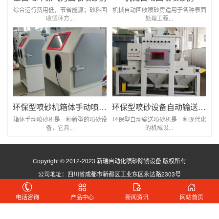
综合运行费用低，节省能源；砂料回
机械自动回收喷砂房适用于各种表面
收循环方...
处理工程...
环保型喷砂机箱体手动喷砂机
环保型喷砂设备自动输送喷砂机
箱体手动喷砂机是一种新型的喷砂设
环保型自动输送喷砂机是一种现代化
备，它具...
的机械设...
Copyright © 2012-2023 新瑞自动化喷砂除锈设备 版权所有
公司地址：四川省成都市新都区工业东区永达路2303号
蜀ICP备2021029923号
电话咨询
产品中心
新闻资讯
网站首页