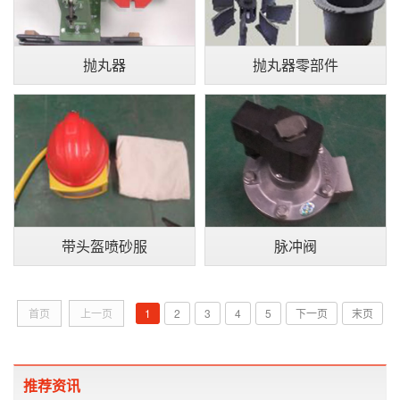
抛丸器
抛丸器零部件
带头盔喷砂服
脉冲阀
首页
上一页
1
2
3
4
5
下一页
末页
推荐资讯